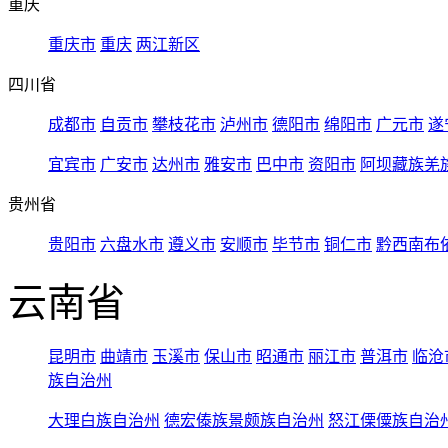
重庆
重庆市
重庆
两江新区
四川省
成都市
自贡市
攀枝花市
泸州市
德阳市
绵阳市
广元市
遂
宜宾市
广安市
达州市
雅安市
巴中市
资阳市
阿坝藏族羌
贵州省
贵阳市
六盘水市
遵义市
安顺市
毕节市
铜仁市
黔西南布
云南省
昆明市
曲靖市
玉溪市
保山市
昭通市
丽江市
普洱市
临沧
族自治州
大理白族自治州
德宏傣族景颇族自治州
怒江傈僳族自治