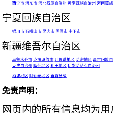
西宁市
海东市
海北藏族自治州
黄南藏族自治州
海南藏族
宁夏回族自治区
银川市
石嘴山市
吴忠市
固原市
中卫市
新疆维吾尔自治区
乌鲁木齐市
克拉玛依市
吐鲁番地区
哈密地区
昌吉回族自
克孜自治州
喀什地区
和田地区
伊犁哈萨克自治州
塔城地区
阿勒泰地区
直辖县级
免责声明：
网页内的所有信息均为用