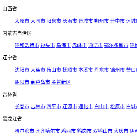
山西省
太原市
大同市
阳泉市
长治市
晋城市
朔州市
晋中市
运城
内蒙古自治区
呼和浩特市
包头市
乌海市
赤峰市
通辽市
鄂尔多斯市
呼
辽宁省
沈阳市
大连市
鞍山市
抚顺市
本溪市
丹东市
锦州市
营口
朝阳市
葫芦岛市
金普新区
吉林省
长春市
吉林市
四平市
辽源市
通化市
白山市
松原市
白城
黑龙江省
哈尔滨市
齐齐哈尔市
鸡西市
鹤岗市
双鸭山市
大庆市
伊