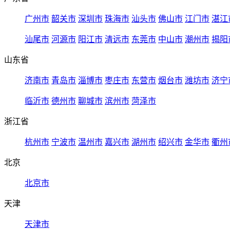
广州市
韶关市
深圳市
珠海市
汕头市
佛山市
江门市
湛江
汕尾市
河源市
阳江市
清远市
东莞市
中山市
潮州市
揭阳
山东省
济南市
青岛市
淄博市
枣庄市
东营市
烟台市
潍坊市
济宁
临沂市
德州市
聊城市
滨州市
菏泽市
浙江省
杭州市
宁波市
温州市
嘉兴市
湖州市
绍兴市
金华市
衢州
北京
北京市
天津
天津市