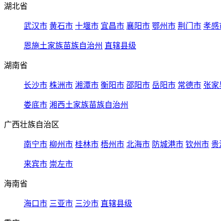
湖北省
武汉市
黄石市
十堰市
宜昌市
襄阳市
鄂州市
荆门市
孝感
恩施土家族苗族自治州
直辖县级
湖南省
长沙市
株洲市
湘潭市
衡阳市
邵阳市
岳阳市
常德市
张家
娄底市
湘西土家族苗族自治州
广西壮族自治区
南宁市
柳州市
桂林市
梧州市
北海市
防城港市
钦州市
贵
来宾市
崇左市
海南省
海口市
三亚市
三沙市
直辖县级