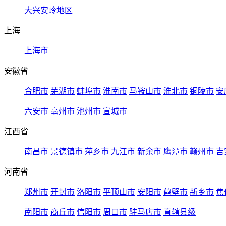
大兴安岭地区
上海
上海市
安徽省
合肥市
芜湖市
蚌埠市
淮南市
马鞍山市
淮北市
铜陵市
安
六安市
亳州市
池州市
宣城市
江西省
南昌市
景德镇市
萍乡市
九江市
新余市
鹰潭市
赣州市
吉
河南省
郑州市
开封市
洛阳市
平顶山市
安阳市
鹤壁市
新乡市
焦
南阳市
商丘市
信阳市
周口市
驻马店市
直辖县级