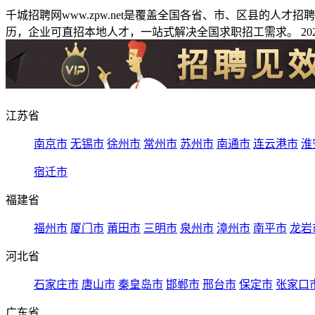
千城招聘网www.zpw.net是覆盖全国各省、市、区县的人
历，企业可直招本地人才，一站式解决全国求职招工需求。 2026
江苏省
南京市
无锡市
徐州市
常州市
苏州市
南通市
连云港市
淮
宿迁市
福建省
福州市
厦门市
莆田市
三明市
泉州市
漳州市
南平市
龙岩
河北省
石家庄市
唐山市
秦皇岛市
邯郸市
邢台市
保定市
张家口
广东省