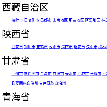
西藏自治区
拉萨市
日喀则市
昌都市
山南地区
那曲地区
阿里地区
林
陕西省
西安市
铜川市
宝鸡市
咸阳市
渭南市
延安市
汉中市
榆林
甘肃省
兰州市
嘉峪关市
金昌市
白银市
天水市
武威市
张掖市
平
临夏回族自治州
甘南藏族自治州
青海省