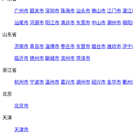
广州市
韶关市
深圳市
珠海市
汕头市
佛山市
江门市
湛江
汕尾市
河源市
阳江市
清远市
东莞市
中山市
潮州市
揭阳
山东省
济南市
青岛市
淄博市
枣庄市
东营市
烟台市
潍坊市
济宁
临沂市
德州市
聊城市
滨州市
菏泽市
浙江省
杭州市
宁波市
温州市
嘉兴市
湖州市
绍兴市
金华市
衢州
北京
北京市
天津
天津市