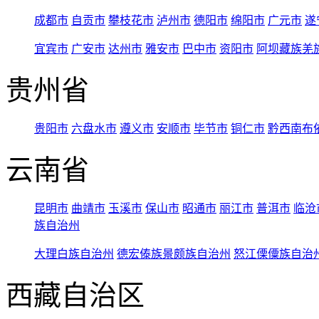
成都市
自贡市
攀枝花市
泸州市
德阳市
绵阳市
广元市
遂
宜宾市
广安市
达州市
雅安市
巴中市
资阳市
阿坝藏族羌
贵州省
贵阳市
六盘水市
遵义市
安顺市
毕节市
铜仁市
黔西南布
云南省
昆明市
曲靖市
玉溪市
保山市
昭通市
丽江市
普洱市
临沧
族自治州
大理白族自治州
德宏傣族景颇族自治州
怒江傈僳族自治
西藏自治区