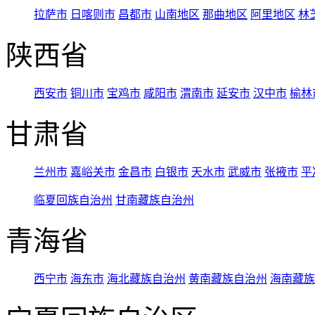
拉萨市
日喀则市
昌都市
山南地区
那曲地区
阿里地区
林
陕西省
西安市
铜川市
宝鸡市
咸阳市
渭南市
延安市
汉中市
榆林
甘肃省
兰州市
嘉峪关市
金昌市
白银市
天水市
武威市
张掖市
平
临夏回族自治州
甘南藏族自治州
青海省
西宁市
海东市
海北藏族自治州
黄南藏族自治州
海南藏族