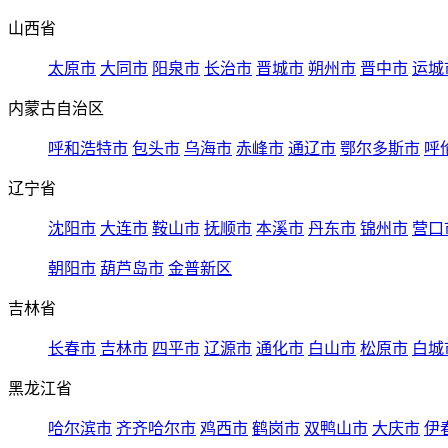
山西省
太原市
大同市
阳泉市
长治市
晋城市
朔州市
晋中市
运城
内蒙古自治区
呼和浩特市
包头市
乌海市
赤峰市
通辽市
鄂尔多斯市
呼
辽宁省
沈阳市
大连市
鞍山市
抚顺市
本溪市
丹东市
锦州市
营口
朝阳市
葫芦岛市
金普新区
吉林省
长春市
吉林市
四平市
辽源市
通化市
白山市
松原市
白城
黑龙江省
哈尔滨市
齐齐哈尔市
鸡西市
鹤岗市
双鸭山市
大庆市
伊