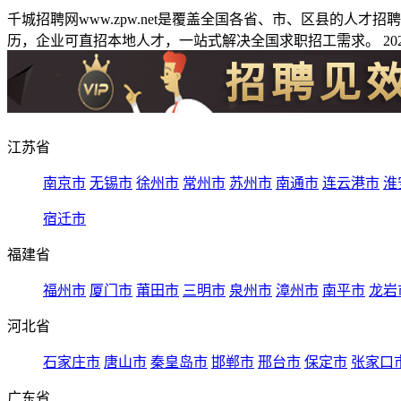
千城招聘网www.zpw.net是覆盖全国各省、市、区县的人
历，企业可直招本地人才，一站式解决全国求职招工需求。 2026
江苏省
南京市
无锡市
徐州市
常州市
苏州市
南通市
连云港市
淮
宿迁市
福建省
福州市
厦门市
莆田市
三明市
泉州市
漳州市
南平市
龙岩
河北省
石家庄市
唐山市
秦皇岛市
邯郸市
邢台市
保定市
张家口
广东省