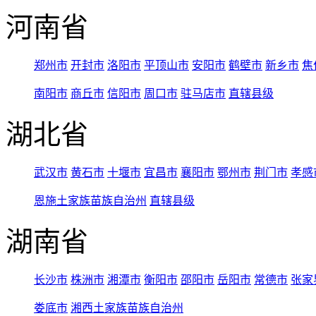
河南省
郑州市
开封市
洛阳市
平顶山市
安阳市
鹤壁市
新乡市
焦
南阳市
商丘市
信阳市
周口市
驻马店市
直辖县级
湖北省
武汉市
黄石市
十堰市
宜昌市
襄阳市
鄂州市
荆门市
孝感
恩施土家族苗族自治州
直辖县级
湖南省
长沙市
株洲市
湘潭市
衡阳市
邵阳市
岳阳市
常德市
张家
娄底市
湘西土家族苗族自治州