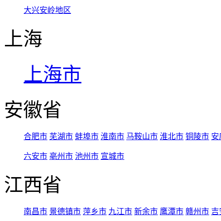
大兴安岭地区
上海
上海市
安徽省
合肥市
芜湖市
蚌埠市
淮南市
马鞍山市
淮北市
铜陵市
安
六安市
亳州市
池州市
宣城市
江西省
南昌市
景德镇市
萍乡市
九江市
新余市
鹰潭市
赣州市
吉